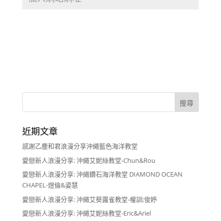
近期文章
感謝乙塵和君浪漫分享沖繩藍色海洋教堂
愛戀新人浪漫分享: 沖繩艾妮絲教堂-Chun&Rou
愛戀新人浪漫分享: 沖繩鑽石海洋教堂 DIAMOND OCEAN
CHAPEL-煜倫&姿慧
愛戀新人浪漫分享: 沖繩艾葵露雀教堂-權訓;俊婷
愛戀新人浪漫分享: 沖繩艾妮絲教堂-Eric&Ariel