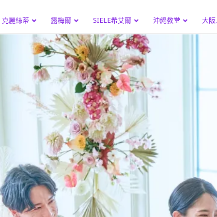
克麗絲蒂
露梅爾
SIELE希艾爾
沖繩教堂
大阪