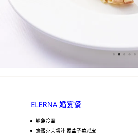
ELERNA 婚宴餐
鯛魚冷盤
蜂蜜芥茉醬汁 覆盆子莓派皮