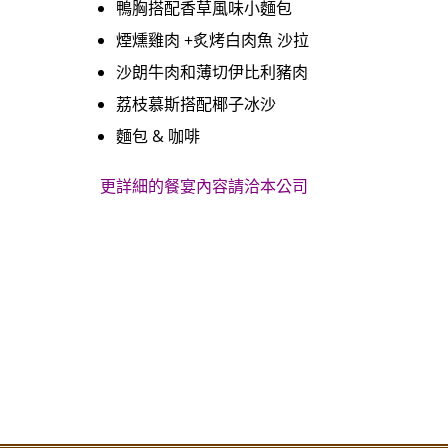
鴨胸搭配香草風味小麵包
煙燻雞肉 +炙烤白肉魚 沙拉
沙朗牛肉和薄切伊比利豬肉
荔枝慕斯搭配椰子冰沙
麵包 & 咖啡
更詳細的餐宴內容請洽本公司