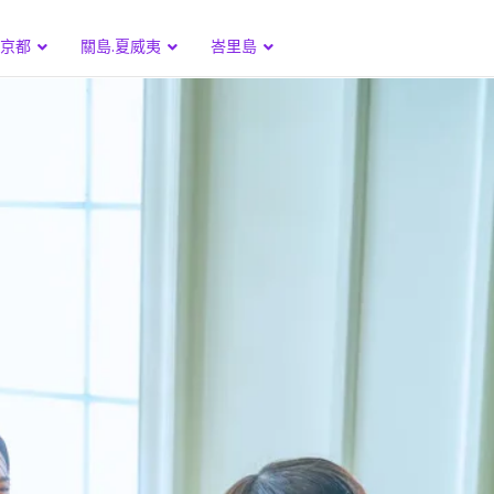
.京都
關島.夏威夷
峇里島