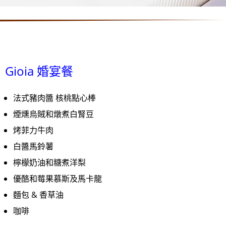
Gioia 婚宴餐
法式豬肉醬 核桃點心棒
煙燻烏賊和燉煮白腎豆
烤菲力牛肉
白醬馬鈴薯
檸檬奶油和糖煮洋梨
優酪和莓果慕斯及馬卡龍
麵包 & 香草油
咖啡