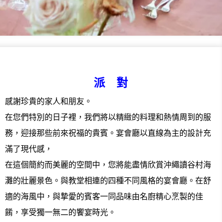
派 對
感謝珍貴的家人和朋友。
在您們特別的日子裡，我們將以精緻的料理和熱情周到的服
務，迎接那些前來祝福的貴賓。宴會廳以直線為主的設計充
滿了現代感，
在這個簡約而美麗的空間中，您將能盡情欣賞沖繩讀谷村海
灘的壯麗景色。與教堂相連的四種不同風格的宴會廳。在舒
適的海風中，與摯愛的賓客一同品味由名廚精心烹製的佳
餚，享受獨一無二的饗宴時光。