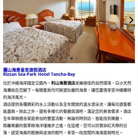
麗山海景皇宮渡假酒店
Rizzan Sea-Park Hotel Tancha-Bay
位於沖繩海岸國定公園內，
利山海景酒店
坐擁絕佳的自然環境，白沙天然
海灘就在您腳下。每間客房均可眺望壯麗的海景，讓您盡情享受沖繩獨特
的海洋風光。
酒店提供各種精彩的水上活動以及全年開放的溫水游泳池，讓每位遊客都
能盡興。除此之外，還有多樣化的餐廳與酒吧，滿足您的美食需求。酒店
全年舉辦適合家庭參加的豐富活動，無論何時到訪，皆能找到樂趣。
距離美麗的翡翠綠海洋僅幾步之遙，在這裡，您可以欣賞染紅天際的日
落，感受海風的輕撫與波浪的輕吟，享受一段悠閒的海濱度假時光。