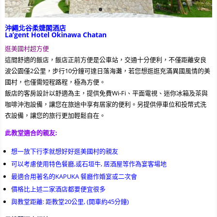
沖繩北谷柔婕閣酒店
La’gent Hotel Okinawa Chatan
逛美國村超方便
這間舒適的飯店，飯店正前方便是公車站，交通十分便利，不僅距離安良
波公園僅2公里，步行10分鐘可達日落海灘，若您想逛逛充滿異國風情的美
國村，也僅需短程路程，極為方便。
飯店的客房設計以舒適為主，提供免費Wi-Fi、平面電視、迷你冰箱及茶與
咖啡沖泡設備，讓您在旅途中享有居家的便利。另提供停車位和投幣式洗
衣設備，讓您的旅行更加輕鬆自在。
此教堂適合的親友:
想一放下行李就想好好逛美國村的親友
可以考慮使用特色餐廳,或石垣牛, 居酒屋等作為宴客場地
最適合用著名的KAPUKA 餐廳作婚宴或二次會
價格比上述二家酒店都要便宜很多
與教堂距離: 距教堂20公里, (開車約45分鐘)