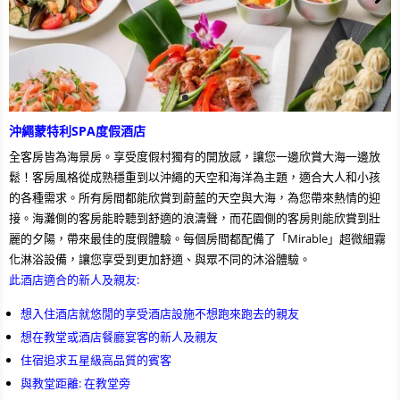
沖繩蒙特利SPA度假酒店
全客房皆為海景房。享受度假村獨有的開放感，讓您一邊欣賞大海一邊放
鬆！客房風格從成熟穩重到以沖繩的天空和海洋為主題，適合大人和小孩
的各種需求。所有房間都能欣賞到蔚藍的天空與大海，為您帶來熱情的迎
接。海灘側的客房能聆聽到舒適的浪濤聲，而花園側的客房則能欣賞到壯
麗的夕陽，帶來最佳的度假體驗。每個房間都配備了「Mirable」超微細霧
化淋浴設備，讓您享受到更加舒適、與眾不同的沐浴體驗。
此酒店適合的新人及親友:
想入住酒店就悠閒的享受酒店設施不想跑來跑去的親友
想在教堂或酒店餐廳宴客的新人及親友
住宿追求五星級高品質的賓客
與教堂距離: 在教堂旁