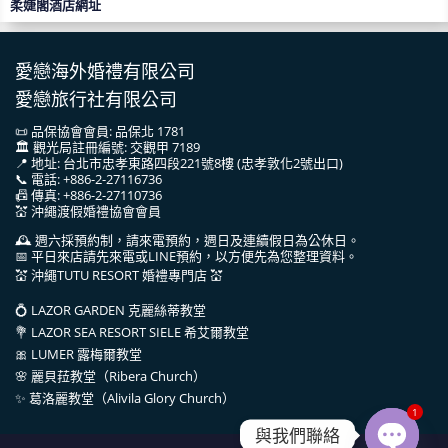
柔婕閣酒店網址
愛戀海外婚禮有限公司
愛戀旅行社有限公司
📜 品保協會會員: 品保北 1781
🏛 觀光局註冊編號: 交觀甲 7189
📍 地址: 台北市忠孝東路四段221號8樓 (忠孝敦化2號出口)
📞 電話: +886-2-27116736
📠 傳真: +886-2-27110736
💒 沖繩渡假婚禮協會會員
🕰 週六採預約制，請來電預約，週日及連續假日為公休日。
📅 平日來店請先來電或LINE預約，以方便先為您整理資料。
💒 沖繩TUTU RESORT 婚禮專門店 💒
💍 LAZOR GARDEN 克麗絲蒂教堂
💐 LAZOR SEA RESORT SIELE 希艾爾教堂
🎀 LUMER 露梅爾教堂
🌸 麗貝菈教堂（Ribera Church）
✨ 葛洛麗教堂（Alivila Glory Church）
1
與我們聯絡