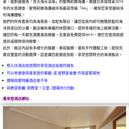
景，面對被選為「百大海水浴場」的聖瑪莉娜海灘。根據日本環境省2019
年的水質調查，聖瑪莉娜海灘被評為最高等級「AA」，確保您享受最純淨
的海灘體驗。
我們的所有客房均為海景房，並配有陽台，讓您從房內即可飽覽蔚藍的海
洋與潔白的沙灘。飯店擁有專屬的休閒港口，提供多樣的海上娛樂活動，
讓您的每一天都充滿驚喜與樂趣。全客房免費提供Wi-Fi，便於您查詢旅遊
資訊或隨時保持聯繫。
此外，飯店內設有多樣化的餐廳、美容服務，還有手作體驗工房，提供充
實且豐富的活動選擇。這是讓您能徹底放鬆、享受悠閒時光的海濱飯店。
想入住酒店就悠閒的享受酒店設施的親友
可以考慮使用喜來登的餐廳, 或 星野宴會廳 作為宴客場地
價格與蒙特麗酒店差不多
與教堂距離: 距教堂 1 公里, (開車約5分鐘)
喜來登酒店網址