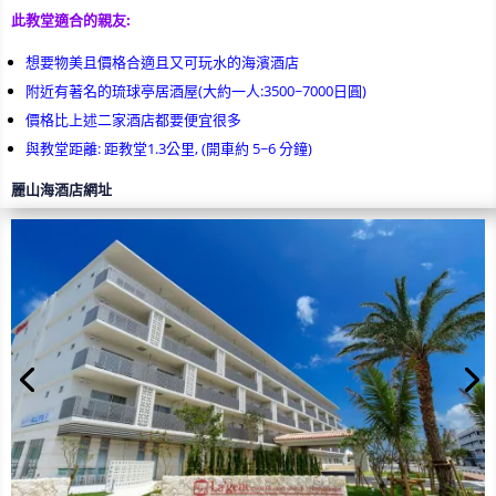
此教堂適合的親友:
想要物美且價格合適且又可玩水的海濱酒店
附近有著名的琉球亭居酒屋(大約一人:3500~7000日圓)
價格比上述二家酒店都要便宜很多
與教堂距離: 距教堂1.3公里, (開車約 5~6 分鐘)
麗山海酒店網址