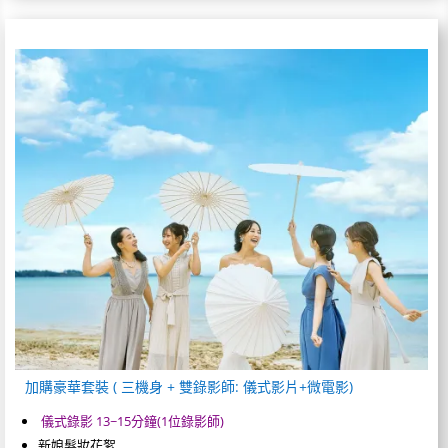
加購豪華套裝 ( 三機身 + 雙錄影師: 儀式影片+微電影)
儀式錄影 13~15分鐘(1位錄影師)
新娘髮妝花絮