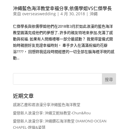
沖繩藍色海洋教堂幸福分享,依儒學姐VS仁傑學長
來自
overseaswedding
|
4 月 30, 2018
|
沖繩
仁傑學長與依儒學姐他們在2018年3月於如此浪漫的藍色海洋
教堂圓滿完成他們的夢想了, 許多的親友特地來參加,充滿了感
動與祝福. 如果有人問婚禮哪一部分最感動？ 我覺得當儀式開
始時親朋好友見證幸福時刻， 牽手步入在滿滿祝福的花瓣
浴????， 回想妳我這段時間經歷的一切全部在腦海裡浮現的感
動...
近期文章
感謝乙塵和君浪漫分享沖繩藍色海洋教堂
愛戀新人浪漫分享: 沖繩艾妮絲教堂-Chun&Rou
愛戀新人浪漫分享: 沖繩鑽石海洋教堂 DIAMOND OCEAN
CHAPEL-煜倫&姿慧