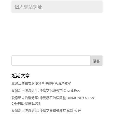
近期文章
感謝乙塵和君浪漫分享沖繩藍色海洋教堂
愛戀新人浪漫分享: 沖繩艾妮絲教堂-Chun&Rou
愛戀新人浪漫分享: 沖繩鑽石海洋教堂 DIAMOND OCEAN
CHAPEL-煜倫&姿慧
愛戀新人浪漫分享: 沖繩艾葵露雀教堂-權訓;俊婷