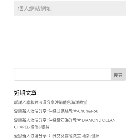
近期文章
感謝乙塵和君浪漫分享沖繩藍色海洋教堂
愛戀新人浪漫分享: 沖繩艾妮絲教堂-Chun&Rou
愛戀新人浪漫分享: 沖繩鑽石海洋教堂 DIAMOND OCEAN
CHAPEL-煜倫&姿慧
愛戀新人浪漫分享: 沖繩艾葵露雀教堂-權訓;俊婷