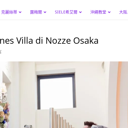
克麗絲蒂
露梅爾
SIELE希艾爾
沖繩教堂
大阪
illa di Nozze Osaka
言