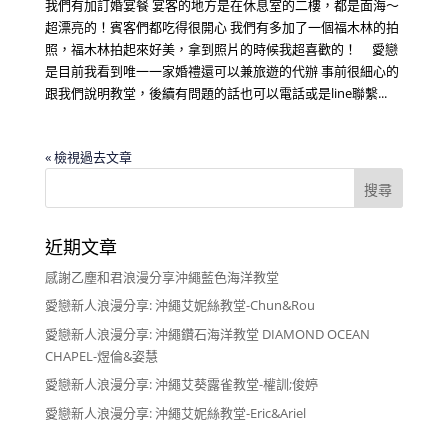
我們有加訂婚宴餐 宴客的地方是在休息室的二樓，都是面海～
超漂亮的！賓客們都吃得很開心 我們有多加了一個福木林的拍
照，福木林拍起來好美，拿到照片的時候我超喜歡的！ 愛戀
是目前我看到唯一一家婚禮還可以兼旅遊的代辦 事前很細心的
跟我們說明教堂，後續有問題的話也可以電話或是line聯繫...
« 檢視過去文章
近期文章
感謝乙塵和君浪漫分享沖繩藍色海洋教堂
愛戀新人浪漫分享: 沖繩艾妮絲教堂-Chun&Rou
愛戀新人浪漫分享: 沖繩鑽石海洋教堂 DIAMOND OCEAN
CHAPEL-煜倫&姿慧
愛戀新人浪漫分享: 沖繩艾葵露雀教堂-權訓;俊婷
愛戀新人浪漫分享: 沖繩艾妮絲教堂-Eric&Ariel