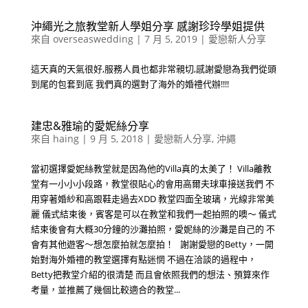
沖繩光之旅教堂新人學姐分享 感謝珍玲學姐提供
來自
overseaswedding
|
7 月 5, 2019
|
愛戀新人分享
這天真的天氣很好,服務人員也都非常親切,感謝愛戀為我們從頭
到尾的包套到底 我們真的選對了海外的婚禮代辦!!!!
建忠&雅瑜的愛妮絲分享
來自
haing
|
9 月 5, 2018
|
愛戀新人分享
,
沖繩
當初選擇愛妮絲教堂就是因為他的Villa真的太美了！ Villa離教
堂有一小小小段路，教堂很貼心的會用高爾夫球車接送我們 不
用穿著婚紗和高跟鞋走過去XDD 教堂四面全玻璃，光線非常美
麗 儀式結束後，賓客是可以在教堂和我們一起拍照的噢～ 儀式
結束後會有大概30分鐘的沙灘拍照，愛妮絲的沙灘是自己的 不
會有其他遊客～想怎麼拍就怎麼拍！ 謝謝愛戀的Betty，一開
始對海外婚禮的教堂選擇有點迷惘 不過在洽談的過程中，
Betty把教堂介紹的很清楚 而且會依照我們的想法、預算來作
考量，並推薦了幾個比較適合的教堂...