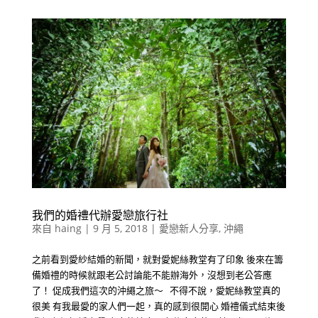
我們的婚禮代辦愛戀旅行社
來自
haing
|
9 月 5, 2018
|
愛戀新人分享
,
沖繩
之前看到愛紗結婚的新聞，就對愛妮絲教堂有了印象 後來在籌
備婚禮的時候就跟老公討論能不能辦海外，沒想到老公答應
了！ 促成我們這次的沖繩之旅～ 不得不說，愛妮絲教堂真的
很美 有我最愛的家人們一起，真的感到很開心 婚禮儀式結束後