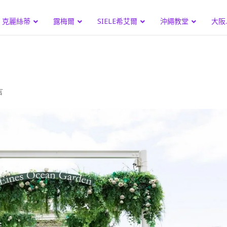
克麗絲蒂
露梅爾
SIELE希艾爾
沖繩教堂
大阪
言