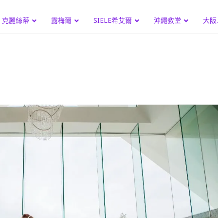
克麗絲蒂
露梅爾
SIELE希艾爾
沖繩教堂
大阪