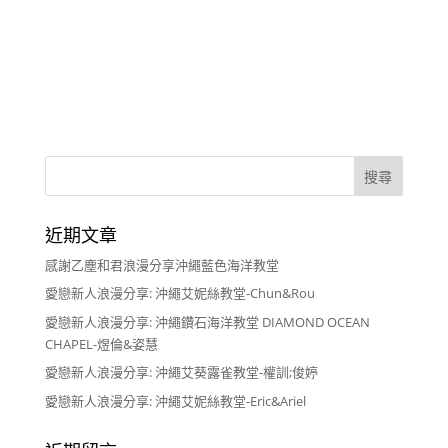
近期文章
感謝乙塵和君浪漫分享沖繩藍色海洋教堂
愛戀新人浪漫分享: 沖繩艾妮絲教堂-Chun&Rou
愛戀新人浪漫分享: 沖繩鑽石海洋教堂 DIAMOND OCEAN
CHAPEL-煜倫&姿慧
愛戀新人浪漫分享: 沖繩艾葵露雀教堂-權訓;俊婷
愛戀新人浪漫分享: 沖繩艾妮絲教堂-Eric&Ariel