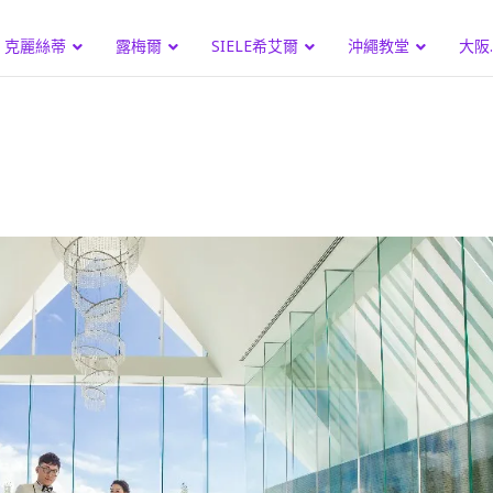
克麗絲蒂
露梅爾
SIELE希艾爾
沖繩教堂
大阪