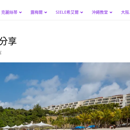
克麗絲蒂
露梅爾
SIELE希艾爾
沖繩教堂
大阪
分享
言