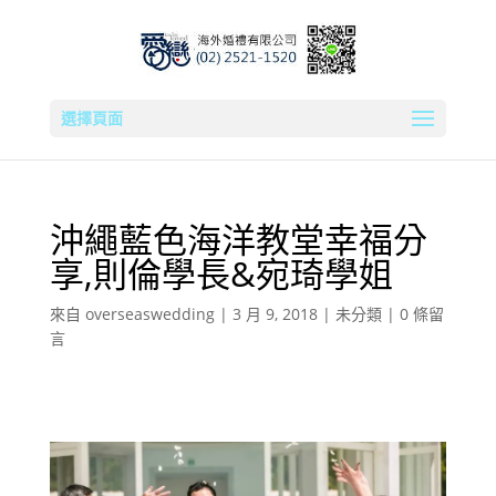
選擇頁面
沖繩藍色海洋教堂幸福分
享,則倫學長&宛琦學姐
來自
overseaswedding
|
3 月 9, 2018
|
未分類
|
0 條留
言