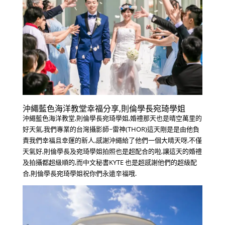
沖繩藍色海洋教堂幸福分享,則倫學長宛琦學姐
沖繩藍色海洋教堂,則倫學長宛琦學姐,婚禮那天也是晴空萬里的
好天氣,我們專業的台灣攝影師~雷神(THOR)這天剛是是由他負
責我們幸福且幸運的新人,感謝沖繩給了他們一個大晴天呀,不僅
天氣好,則倫學長及宛琦學姐拍照也是超配合的啦,讓這天的婚禮
及拍攝都超級順的,而中文秘書KYTE 也是超感謝他們的超級配
合,則倫學長宛琦學姐祝你們永遠辛福哦.