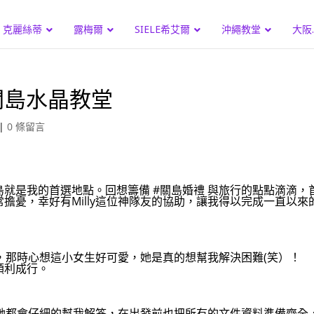
克麗絲蒂
露梅爾
SIELE希艾爾
沖繩教堂
大阪
關島水晶教堂
|
0 條留言
就是我的首選地點。回想籌備 #關島婚禮 與旅行的點點滴滴，
擔憂，幸好有Milly這位神隊友的協助，讓我得以完成一直以來
行，那時心想這小女生好可愛，她是真的想幫我解決困難(笑）！
順利成行。
方，她都會仔細的幫我解答，在出發前也把所有的文件資料準備齊全