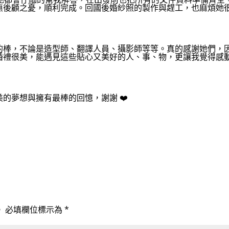
無後顧之憂，順利完成。回國後婚紗照的製作與趕工，也麻煩她
的棒，不論是造型師、翻譯人員、攝影師等等。真的感謝她們，
婚禮很美，能遇見這些貼心又美好的人、事、物，更讓我覺得感
的夢想與擁有最棒的回憶，謝謝 ❤️
。
必填欄位標示為
*