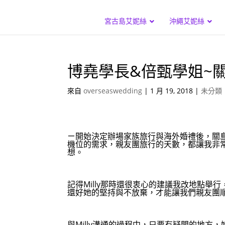
宮古島艾妮絲
沖繩艾妮絲
博堯學長&倍甄學姐~
來自
overseaswedding
|
1 月 19, 2018
|
未分類
ㄧ開始決定辦場家族旅行與海外婚禮後，關島
機位的需求，親友團旅行的天數，都讓我非常
想。
記得Milly那時還很衷心的建議我改地點舉
還好她的堅持與不放棄，才能讓我們親友團
與Milly溝通的過程中，只要有疑問的地