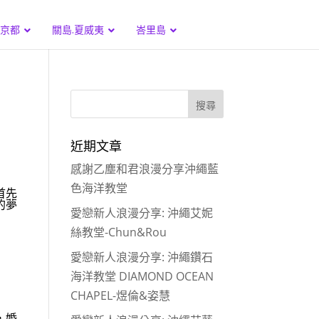
.京都
關島.夏威夷
峇里島
近期文章
感謝乙塵和君浪漫分享沖繩藍
色海洋教堂
首先
的夢
愛戀新人浪漫分享: 沖繩艾妮
絲教堂-Chun&Rou
愛戀新人浪漫分享: 沖繩鑽石
海洋教堂 DIAMOND OCEAN
CHAPEL-煜倫&姿慧
，婚