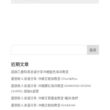
近期文章
感謝乙塵和君浪漫分享沖繩藍色海洋教堂
愛戀新人浪漫分享: 沖繩艾妮絲教堂-Chun&Rou
愛戀新人浪漫分享: 沖繩鑽石海洋教堂 DIAMOND OCEAN
CHAPEL-煜倫&姿慧
愛戀新人浪漫分享: 沖繩艾葵露雀教堂-權訓;俊婷
愛戀新人浪漫分享: 沖繩艾妮絲教堂-Eric&Ariel