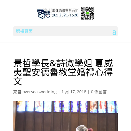
選擇頁面
景哲學長&詩微學姐 夏威
夷聖安德魯教堂婚禮心得
文
來自
overseaswedding
|
1 月 17, 2018
|
0 條留言