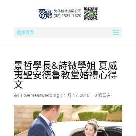
選擇頁面
景哲學長&詩微學姐 夏威
夷聖安德魯教堂婚禮心得
文
來自
overseaswedding
|
1 月 17, 2018
|
0 條留言