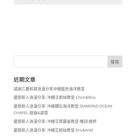
近期文章
感謝乙塵和君浪漫分享沖繩藍色海洋教堂
愛戀新人浪漫分享: 沖繩艾妮絲教堂-Chun&Rou
愛戀新人浪漫分享: 沖繩鑽石海洋教堂 DIAMOND OCEAN
CHAPEL-煜倫&姿慧
愛戀新人浪漫分享: 沖繩艾葵露雀教堂-權訓;俊婷
愛戀新人浪漫分享: 沖繩艾妮絲教堂-Eric&Ariel