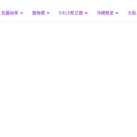
克麗絲蒂
露梅爾
SIELE希艾爾
沖繩教堂
大阪