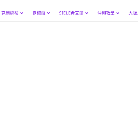
克麗絲蒂
露梅爾
SIELE希艾爾
沖繩教堂
大阪