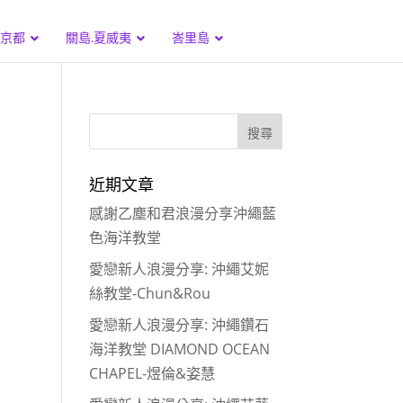
.京都
關島.夏威夷
峇里島
近期文章
感謝乙塵和君浪漫分享沖繩藍
色海洋教堂
愛戀新人浪漫分享: 沖繩艾妮
絲教堂-Chun&Rou
愛戀新人浪漫分享: 沖繩鑽石
海洋教堂 DIAMOND OCEAN
CHAPEL-煜倫&姿慧