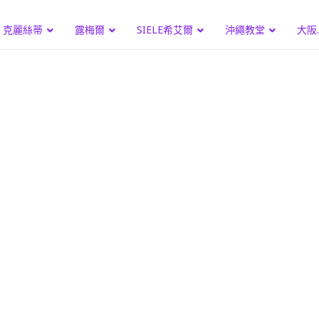
克麗絲蒂
露梅爾
SIELE希艾爾
沖繩教堂
大阪