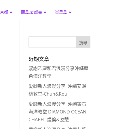
.京都
關島.夏威夷
峇里島
近期文章
感謝乙塵和君浪漫分享沖繩藍
色海洋教堂
愛戀新人浪漫分享: 沖繩艾妮
絲教堂-Chun&Rou
愛戀新人浪漫分享: 沖繩鑽石
海洋教堂 DIAMOND OCEAN
CHAPEL-煜倫&姿慧