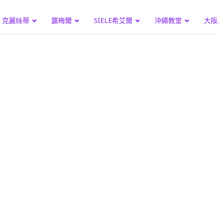
克麗絲蒂
露梅爾
SIELE希艾爾
沖繩教堂
大阪