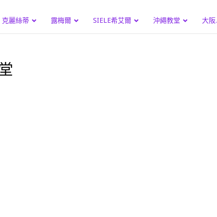
克麗絲蒂
露梅爾
SIELE希艾爾
沖繩教堂
大阪
堂