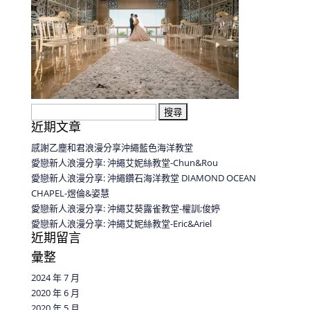
搜
近期文章
尋
關
感謝乙塵和君浪漫分享沖繩藍色海洋教堂
鍵
愛戀新人浪漫分享: 沖繩艾妮絲教堂-Chun&Rou
字:
愛戀新人浪漫分享: 沖繩鑽石海洋教堂 DIAMOND OCEAN
CHAPEL-煜倫&姿慧
愛戀新人浪漫分享: 沖繩艾葵露雀教堂-權訓;俊婷
愛戀新人浪漫分享: 沖繩艾妮絲教堂-Eric&Ariel
近期留言
彙整
2024 年 7 月
2020 年 6 月
2020 年 5 月