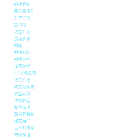
婚禮套裝
親友團規劃
升等佈置
露梅爾
教堂介紹
流程參考
婚宴
婚禮套裝
視頻參考
住宿參考
SIELE希艾爾
教堂介紹
希艾爾實景
敎堂酒店
沖繩教堂
藍色海洋
藝術葛蕾絲
鑽石海洋
古宇利天空
聖陶芮塔