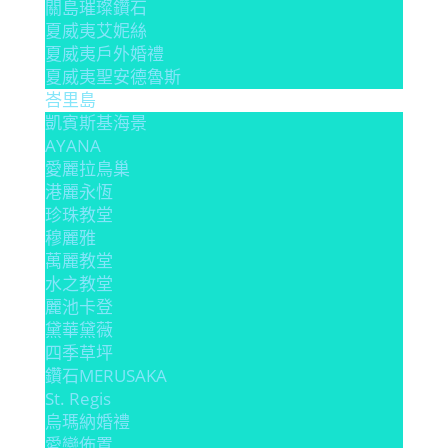
關島璀璨鑽石
夏威夷艾妮絲
夏威夷戶外婚禮
夏威夷聖安德魯斯
峇里島
凱賓斯基海景
AYANA
愛麗拉鳥巢
港麗永恆
珍珠教堂
穆麗雅
萬麗教堂
水之教堂
麗池卡登
黛華黛薇
四季草坪
鑽石MERUSAKA
St. Regis
烏瑪納婚禮
愛戀佈置