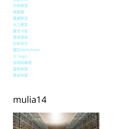
珍珠教堂
穆麗雅
萬麗教堂
水之教堂
麗池卡登
黛華黛薇
四季草坪
鑽石MERUSAKA
St. Regis
烏瑪納婚禮
愛戀佈置
婚宴佈置
mulia14