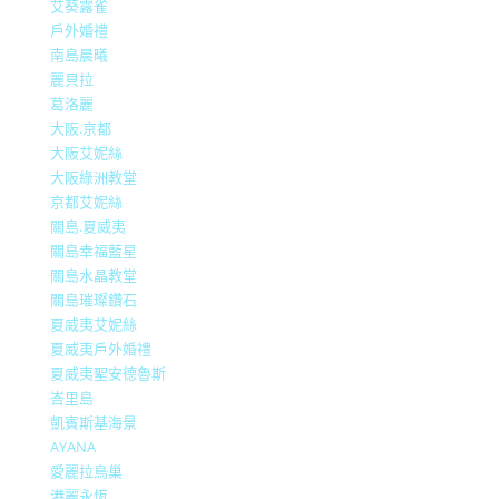
艾葵露雀
戶外婚禮
南島晨曦
麗貝拉
葛洛麗
大阪.京都
大阪艾妮絲
大阪綠洲教堂
京都艾妮絲
關島.夏威夷
關島幸福藍星
關島水晶教堂
關島璀璨鑽石
夏威夷艾妮絲
夏威夷戶外婚禮
夏威夷聖安德魯斯
峇里島
凱賓斯基海景
AYANA
愛麗拉鳥巢
港麗永恆