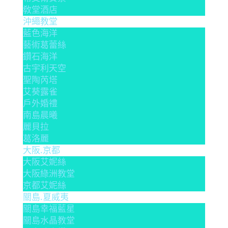
敎堂酒店
沖繩教堂
藍色海洋
藝術葛蕾絲
鑽石海洋
古宇利天空
聖陶芮塔
艾葵露雀
戶外婚禮
南島晨曦
麗貝拉
葛洛麗
大阪.京都
大阪艾妮絲
大阪綠洲教堂
京都艾妮絲
關島.夏威夷
關島幸福藍星
關島水晶教堂