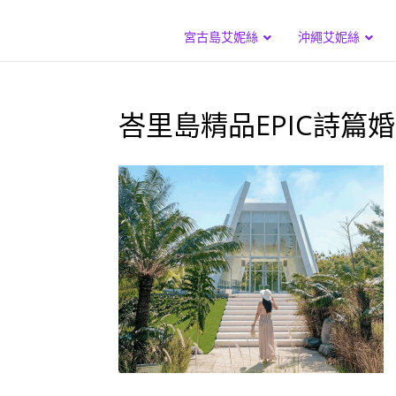
宮古島艾妮絲
沖繩艾妮絲
峇里島精品EPIC詩篇婚禮 L