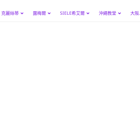
克麗絲蒂
露梅爾
SIELE希艾爾
沖繩教堂
大阪