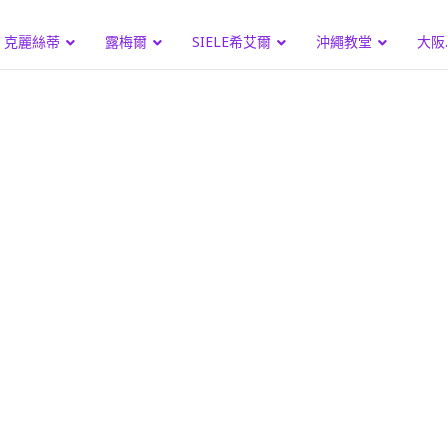
克麗絲蒂
露梅爾
SIELE希艾爾
沖繩教堂
大阪