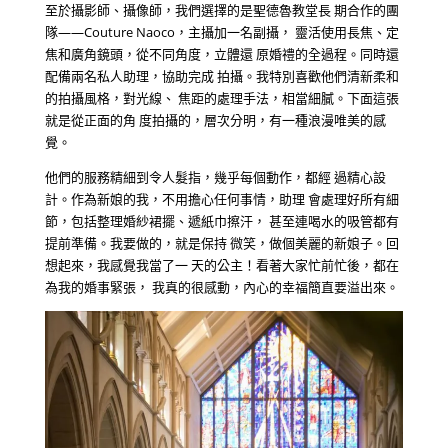
至於攝影師、攝像師，我們選擇的是聖德魯教堂長 期合作的團
隊——Couture Naoco，主攝加一名副攝， 靈活使用長焦、定
焦和廣角鏡頭，從不同角度，立體還 原婚禮的全過程。同時還
配備兩名私人助理，協助完成 拍攝。我特別喜歡他們清新柔和
的拍攝風格，對光線、 焦距的處理手法，相當細膩。下面這張
就是從正面的角 度拍攝的，層次分明，有一種浪漫唯美的感
覺。
他們的服務精細到令人髮指，幾乎每個動作，都經 過精心設
計。作為新娘的我，不用擔心任何事情，助理 會處理好所有細
節，包括整理婚紗裙擺、遞紙巾擦汗， 甚至連喝水的吸管都有
提前準備。我要做的，就是保持 微笑，做個美麗的新娘子。回
想起來，我感覺我當了一 天的公主！看著大家忙前忙後，都在
為我的婚事緊張， 我真的很感動，內心的幸福簡直要溢出來。