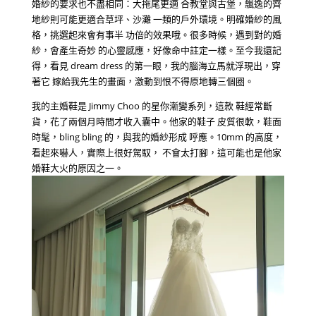
婚紗的要求也不盡相同：大拖尾更適 合教堂與古堡，飄逸的齊
地紗則可能更適合草坪、沙灘 一類的戶外環境。明確婚紗的風
格，挑選起來會有事半 功倍的效果哦。很多時候，遇到對的婚
紗，會產生奇妙 的心靈感應，好像命中註定一樣。至今我還記
得，看見 dream dress 的第一眼，我的腦海立馬就浮現出，穿
著它 嫁給我先生的畫面，激動到恨不得原地轉三個圈。
我的主婚鞋是 Jimmy Choo 的星你漸變系列，這款 鞋經常斷
貨，花了兩個月時間才收入囊中。他家的鞋子 皮質很軟，鞋面
時髦，bling bling 的，與我的婚紗形成 呼應。10mm 的高度，
看起來嚇人，實際上很好駕馭， 不會太打腳，這可能也是他家
婚鞋大火的原因之一。