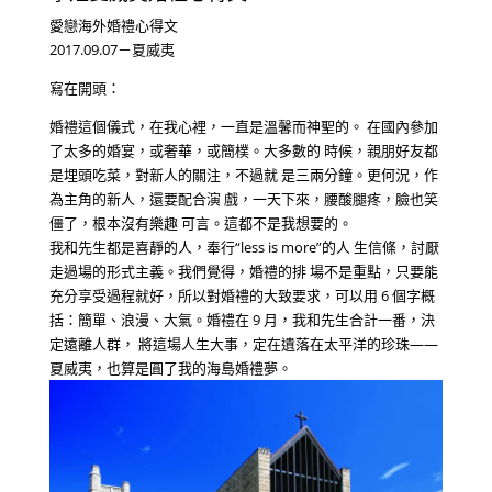
愛戀海外婚禮心得文
2017.09.07－夏威夷
寫在開頭：
婚禮這個儀式，在我心裡，一直是溫馨而神聖的。 在國內參加
了太多的婚宴，或奢華，或簡樸。大多數的 時候，親朋好友都
是埋頭吃菜，對新人的關注，不過就 是三兩分鐘。更何況，作
為主角的新人，還要配合演 戲，一天下來，腰酸腿疼，臉也笑
僵了，根本沒有樂趣 可言。這都不是我想要的。
我和先生都是喜靜的人，奉行“less is more”的人 生信條，討厭
走過場的形式主義。我們覺得，婚禮的排 場不是重點，只要能
充分享受過程就好，所以對婚禮的大致要求，可以用 6 個字概
括：簡單、浪漫、大氣。婚禮在 9 月，我和先生合計一番，決
定遠離人群， 將這場人生大事，定在遺落在太平洋的珍珠——
夏威夷，也算是圓了我的海島婚禮夢。