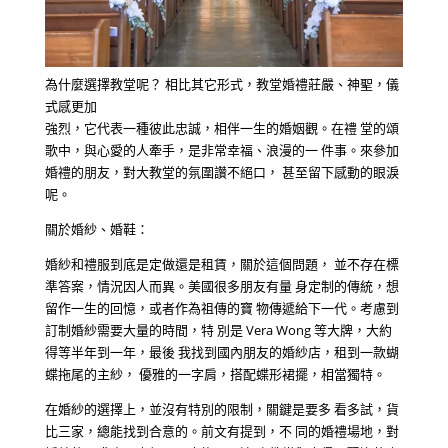
為什麼選擇教堂呢？ 相比其它形式，教堂婚禮莊嚴、神聖，儀
式感更加
強烈，它代表一種彼此忠誠，相伴一生的婚姻觀。在禮 堂的頌
歌中，與心愛的人牽手，是非常幸福、浪漫的一 件事。來參加
婚禮的朋友，對大教堂的氛圍讚不絕口， 甚至留下感動的眼淚
呢。
關於婚紗、婚鞋：
婚紗和禮服到底是定做還是租賃，關於這個問題， 並不存在標
準答案，情況因人而異。美國很多朋友有量 身定制的傳統，想
留作一生的回憶，或者作為祖傳的寶 物傳遞給下一代。考慮到
訂制婚紗需要大量的時間，特 別是 Vera Wong 等大牌，大約
得等半年到一年，最後 我找到國內朋友的婚紗店，租到一款蝴
蝶拖尾的主紗， 優雅的一字肩，搭配蝶形裙擺，相當獨特。
在婚紗的選擇上，並沒有特別的限制，關鍵是要多 看多試，貨
比三家，總能找到合意的。前文有提到，不 同的婚禮場地，對