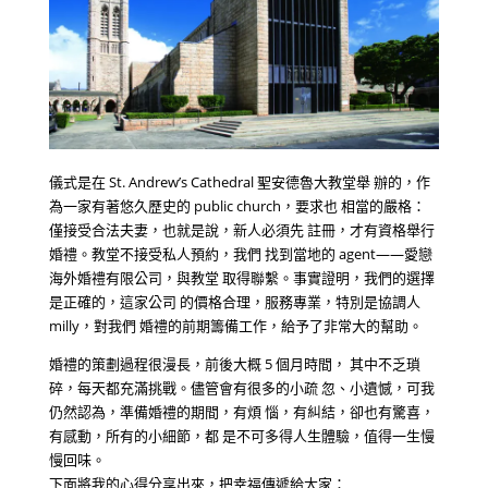
儀式是在 St. Andrew’s Cathedral 聖安德魯大教堂舉 辦的，作
為一家有著悠久歷史的 public church，要求也 相當的嚴格：
僅接受合法夫妻，也就是說，新人必須先 註冊，才有資格舉行
婚禮。教堂不接受私人預約，我們 找到當地的 agent——愛戀
海外婚禮有限公司，與教堂 取得聯繫。事實證明，我們的選擇
是正確的，這家公司 的價格合理，服務專業，特別是協調人
milly，對我們 婚禮的前期籌備工作，給予了非常大的幫助。
婚禮的策劃過程很漫長，前後大概 5 個月時間， 其中不乏瑣
碎，每天都充滿挑戰。儘管會有很多的小疏 忽、小遺憾，可我
仍然認為，準備婚禮的期間，有煩 惱，有糾結，卻也有驚喜，
有感動，所有的小細節，都 是不可多得人生體驗，值得一生慢
慢回味。
下面將我的心得分享出來，把幸福傳遞給大家：