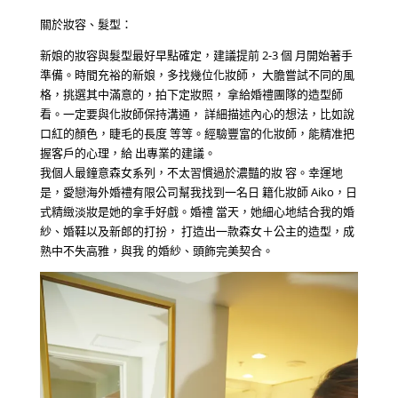
關於妝容、髮型：
新娘的妝容與髮型最好早點確定，建議提前 2-3 個 月開始著手
準備。時間充裕的新娘，多找幾位化妝師， 大膽嘗試不同的風
格，挑選其中滿意的，拍下定妝照， 拿給婚禮團隊的造型師
看。一定要與化妝師保持溝通， 詳細描述內心的想法，比如說
口紅的顏色，睫毛的長度 等等。經驗豐富的化妝師，能精准把
握客戶的心理，給 出專業的建議。
我個人最鐘意森女系列，不太習慣過於濃豔的妝 容。幸運地
是，愛戀海外婚禮有限公司幫我找到一名日 籍化妝師 Aiko，日
式精緻淡妝是她的拿手好戲。婚禮 當天，她細心地結合我的婚
紗、婚鞋以及新郎的打扮， 打造出一款森女＋公主的造型，成
熟中不失高雅，與我 的婚紗、頭飾完美契合。