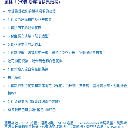
風格 1 (代表:愛麗拉島巢婚禮)
享受最受歡迎的婚禮場場的浪漫
1 套金色建構拱門及花卉佈置
1 套拱門下的迷你花園
6 套金屬立式架（葉子造型）
6 套花灌木置於走道上
1 套歡迎板，選擇其中一種：鏡子 / 亞克力板，並搭配花卉佈置。
灑花瓣雨祝福，混合黃色和白色花瓣
1 套新娘入場白色花瓣路徑
白色椅帶
1 套新娘手持花束和新郎胸花（鮮花：白玫瑰、黃玫瑰、當地滴水草、當地綠色
植物）
2 套父親胸花（鮮黃玫瑰綁帶裝飾）
有多款顏色可挑選: 藍色, 粉紅色,
適用場地：ALIAL婚禮，適用場地：ALIAL婚禮， Crossbreaker詩篇教堂、凱賓斯
基海景教堂和懸崖教堂，W酒店草坪婚禮、六善婚禮
，
索菲特婚禮，NUSADUA