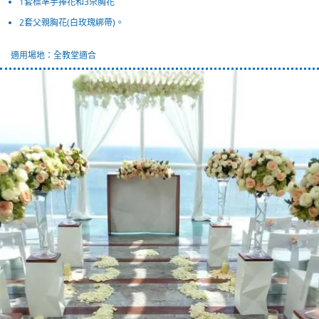
1套標準手捧花和3朵胸花
2套父親胸花(白玫瑰綁帶)。
適用場地：全教堂適合