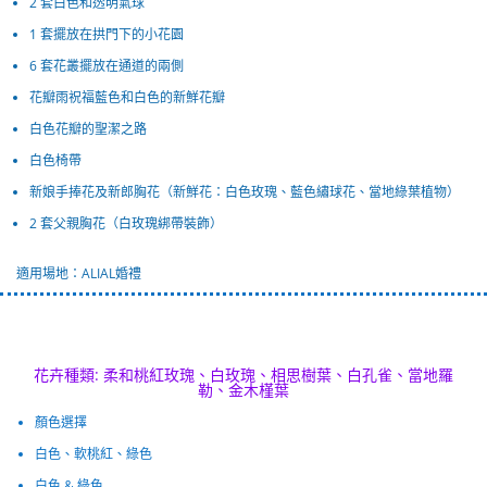
2 套白色和透明氣球
1 套擺放在拱門下的小花園
6 套花叢擺放在通道的兩側
花瓣雨祝福藍色和白色的新鮮花瓣
白色花瓣的聖潔之路
白色椅帶
新娘手捧花及新郎胸花（新鮮花：白色玫瑰、藍色繡球花、當地綠葉植物）
2 套父親胸花（白玫瑰綁帶裝飾）
適用場地：ALIAL婚禮
花卉種類: 柔和桃紅玫瑰、白玫瑰、相思樹葉、白孔雀、當地羅
勒、金木槿葉
顏色選擇
白色、軟桃紅、綠色
白色 & 綠色