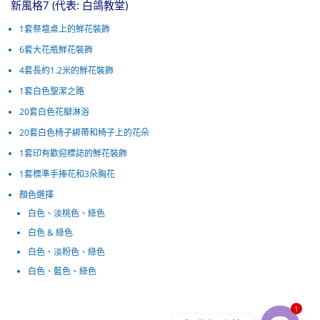
新風格7 (代表: 白鴿教堂)
1套祭壇桌上的鮮花裝飾
6套大花瓶鮮花裝飾
4套長約1.2米的鮮花裝飾
1套白色聖潔之路
20套白色花瓣淋浴
20套白色椅子綁帶和椅子上的花朵
1套印有歡迎標誌的鮮花裝飾
1套標準手捧花和3朵胸花
顏色選擇
白色、淡桃色、綠色
白色 & 綠色
白色、淡粉色、綠色
白色、藍色、綠色
1