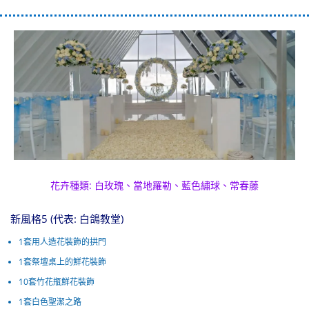
花卉種類: 白玫瑰、當地羅勒、藍色繡球、常春藤
新風格5 (代表: 白鴿教堂)
1套用人造花裝飾的拱門
1套祭壇桌上的鮮花裝飾
10套竹花瓶鮮花裝飾
1套白色聖潔之路