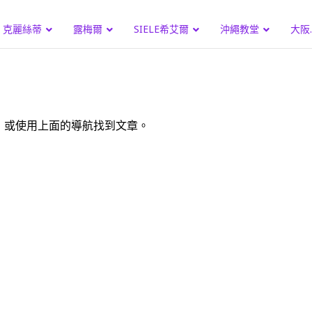
克麗絲蒂
露梅爾
SIELE希艾爾
沖繩教堂
大阪
，或使用上面的導航找到文章。