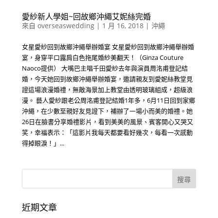
愛紗新人學姐~回故鄉沖繩艾妮絲完婚
來自
overseaswedding
|
1 月 16, 2018
|
沖繩
女星愛紗回到故鄉沖繩舉辦婚宴 女星愛紗回到故鄉沖繩舉辦婚
宴，身穿平口露肩白色拖尾婚紗美翻天！（Ginza Couture
Naoco提供） 大嘴巴主唱千田愛紗去年與演員周洺甫登記結
婚，今天她回到故鄉沖繩舉辦婚宴，邀請親友到愛妮絲教堂見
證這場浪漫婚禮，無敵海景加上教堂由透明玻璃組成，超級浪
漫。 藝人愛紗跟老公周洺甫登記結婚1年多，6月11日回到家鄉
沖繩，在少數至親好友見證下，補辦了一場小而美的婚禮。她
26日在臉書分享婚禮影片，看到美美的風景、賓客開心又哭又
笑，幸福表示：「這影片我每天都要看好幾次，每看一次感動
得掉眼淚！」...
近期文章