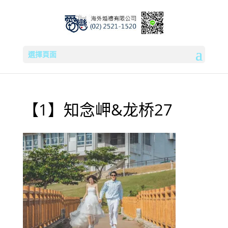
選擇頁面
【1】知念岬&龙桥27