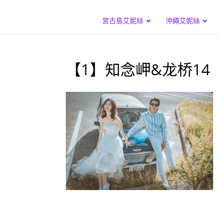
宮古島艾妮絲
沖繩艾妮絲
【1】知念岬&龙桥14