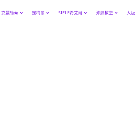
克麗絲蒂
露梅爾
SIELE希艾爾
沖繩教堂
大阪